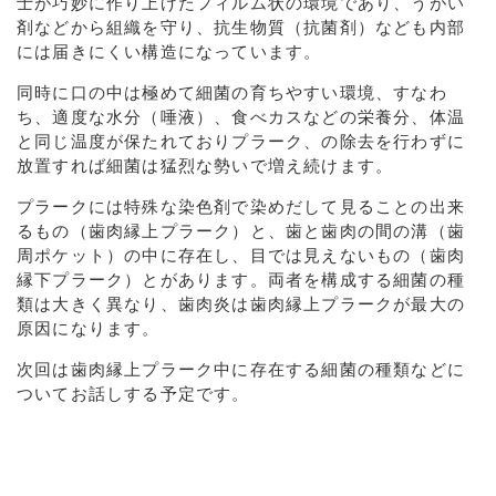
士が巧妙に作り上げたフィルム状の環境であり、うがい
剤などから組織を守り、抗生物質（抗菌剤）なども内部
には届きにくい構造になっています。
同時に口の中は極めて細菌の育ちやすい環境、すなわ
ち、適度な水分（唾液）、食べカスなどの栄養分、体温
と同じ温度が保たれておりプラーク、の除去を行わずに
放置すれば細菌は猛烈な勢いで増え続けます。
プラークには特殊な染色剤で染めだして見ることの出来
るもの（歯肉縁上プラーク）と、歯と歯肉の間の溝（歯
周ポケット）の中に存在し、目では見えないもの（歯肉
縁下プラーク）とがあります。両者を構成する細菌の種
類は大きく異なり、歯肉炎は歯肉縁上プラークが最大の
原因になります。
次回は歯肉縁上プラーク中に存在する細菌の種類などに
ついてお話しする予定です。